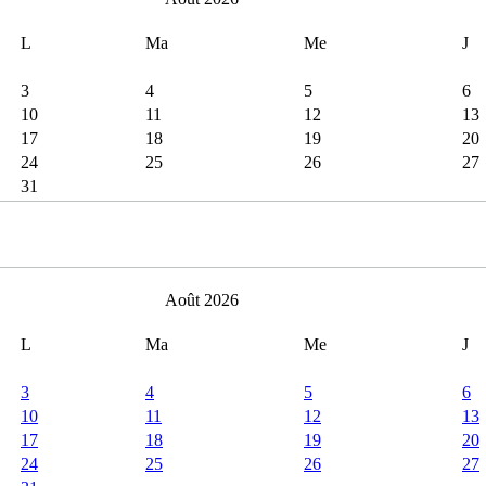
L
Ma
Me
J
3
4
5
6
10
11
12
13
17
18
19
20
24
25
26
27
31
Août 2026
L
Ma
Me
J
3
4
5
6
10
11
12
13
17
18
19
20
24
25
26
27