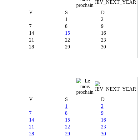
V
S
D
1
2
7
8
9
14
15
16
21
22
23
28
29
30
V
S
D
1
2
7
8
9
14
15
16
21
22
23
28
29
30