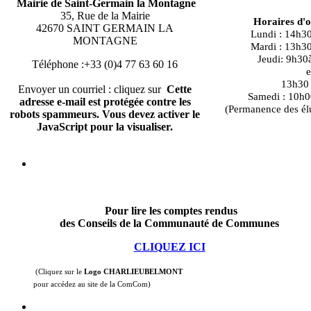
Mairie de Saint-Germain la Montagne
35, Rue de la Mairie
Horaires d'
42670 SAINT GERMAIN LA
Lundi : 14h3
MONTAGNE
Mardi : 13h3
Jeudi: 9h30
Téléphone :+33 (0)4 77 63 60 16
e
13h30 à
Envoyer un courriel : cliquez sur
Cette
Samedi : 10h0
adresse e-mail est protégée contre les
(Permanence des él
robots spammeurs. Vous devez activer le
JavaScript pour la visualiser.
Pour lire les comptes rendus
des Conseils de la Communauté de Communes
CLIQUEZ ICI
(Cliquez sur le
Logo CHARLIEUBELMONT
pour accédez au site de la ComCom)