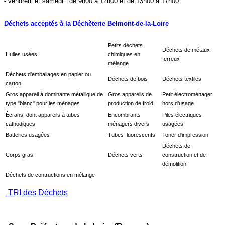
- vendredi et samedi : de 9h00 à 12h00 et de 13h00 à 17h00
Déchets acceptés à la Déchèterie Belmont-de-la-Loire
Petits déchets
Déchets de métaux
Huiles usées
chimiques en
ferreux
mélange
Déchets d'emballages en papier ou
Déchets de bois
Déchets textiles
carton
Gros appareil à dominante métallique de
Gros appareils de
Petit électroménager
type "blanc" pour les ménages
production de froid
hors d'usage
Écrans, dont appareils à tubes
Encombrants
Piles électriques
cathodiques
ménagers divers
usagées
Batteries usagées
Tubes fluorescents
Toner d'impression
Déchets de
Corps gras
Déchets verts
construction et de
démolition
Déchets de contructions en mélange
TRI des Déchets