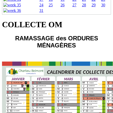
24
25
26
27
28
29
30
31
COLLECTE OM
RAMASSAGE des ORDURES
MÉNAGÈRES