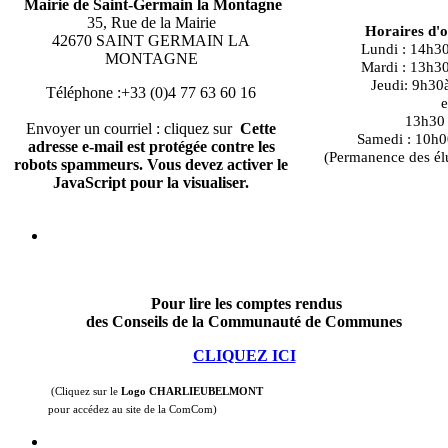
Mairie de Saint-Germain la Montagne
35, Rue de la Mairie
Horaires d'
42670 SAINT GERMAIN LA
Lundi : 14h3
MONTAGNE
Mardi : 13h3
Jeudi: 9h30
Téléphone :+33 (0)4 77 63 60 16
e
13h30 à
Envoyer un courriel : cliquez sur
Cette
Samedi : 10h0
adresse e-mail est protégée contre les
(Permanence des él
robots spammeurs. Vous devez activer le
JavaScript pour la visualiser.
Pour lire les comptes rendus
des Conseils de la Communauté de Communes
CLIQUEZ ICI
(Cliquez sur le
Logo CHARLIEUBELMONT
pour accédez au site de la ComCom)