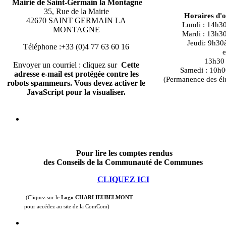
Mairie de Saint-Germain la Montagne
35, Rue de la Mairie
Horaires d'
42670 SAINT GERMAIN LA
Lundi : 14h3
MONTAGNE
Mardi : 13h3
Jeudi: 9h30
Téléphone :+33 (0)4 77 63 60 16
e
13h30 à
Envoyer un courriel : cliquez sur
Cette
Samedi : 10h0
adresse e-mail est protégée contre les
(Permanence des él
robots spammeurs. Vous devez activer le
JavaScript pour la visualiser.
Pour lire les comptes rendus
des Conseils de la Communauté de Communes
CLIQUEZ ICI
(Cliquez sur le
Logo CHARLIEUBELMONT
pour accédez au site de la ComCom)