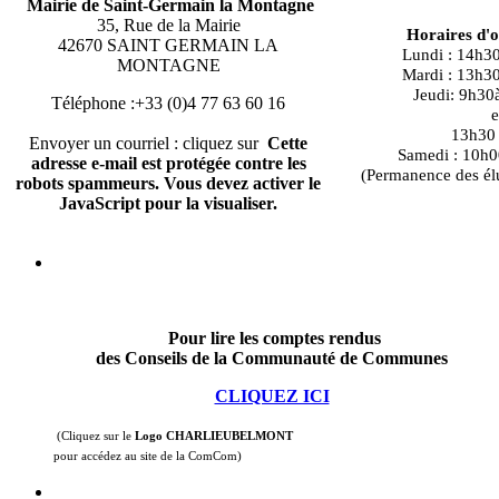
Mairie de Saint-Germain la Montagne
35, Rue de la Mairie
Horaires d'
42670 SAINT GERMAIN LA
Lundi : 14h3
MONTAGNE
Mardi : 13h3
Jeudi: 9h30
Téléphone :+33 (0)4 77 63 60 16
e
13h30 à
Envoyer un courriel : cliquez sur
Cette
Samedi : 10h0
adresse e-mail est protégée contre les
(Permanence des él
robots spammeurs. Vous devez activer le
JavaScript pour la visualiser.
Pour lire les comptes rendus
des Conseils de la Communauté de Communes
CLIQUEZ ICI
(Cliquez sur le
Logo CHARLIEUBELMONT
pour accédez au site de la ComCom)