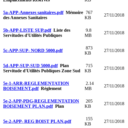
5a-APP-Annexes sanitaires.pdf
Mémoire
767
27/11/2018
des Annexes Sanitaires
KB
5b-APP-LISTE SUP.pdf
Liste des
9.8
27/11/2018
Servitudes d'Utilités Publiques
MB
873
5c-APP-SUP- NORD 5000.pdf
27/11/2018
KB
5d-APP-SUP-SUD 5000.pdf
Plan
715
27/11/2018
Servitude d'Utilités Publiques Zone Sud
KB
5e-1-ARR-REGLEMENTATION
2.14
27/11/2018
BOISEMENT.pdf
Réglement
MB
5e-2-APP-PDG-REGLEMENTATION
205
27/11/2018
BOISEMENT PLAN.pdf
Plan
KB
155
5e-2-APP- REG BOIST PLAN.pdf
27/11/2018
KB