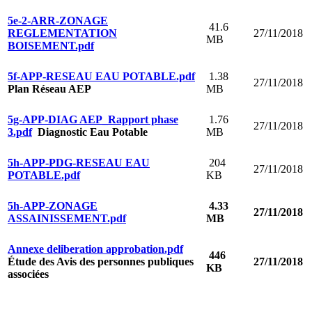
5e-2-ARR-ZONAGE
41.6
REGLEMENTATION
27/11/2018
MB
BOISEMENT.pdf
5f-APP-RESEAU EAU POTABLE.pdf
1.38
27/11/2018
Plan Réseau AEP
MB
5g-APP-DIAG AEP_Rapport phase
1.76
27/11/2018
3.pdf
Diagnostic Eau Potable
MB
5h-APP-PDG-RESEAU EAU
204
27/11/2018
POTABLE.pdf
KB
5h-APP-ZONAGE
4.33
27/11/2018
ASSAINISSEMENT.pdf
MB
Annexe deliberation approbation.pdf
446
Étude des Avis des personnes publiques
27/11/2018
KB
associées