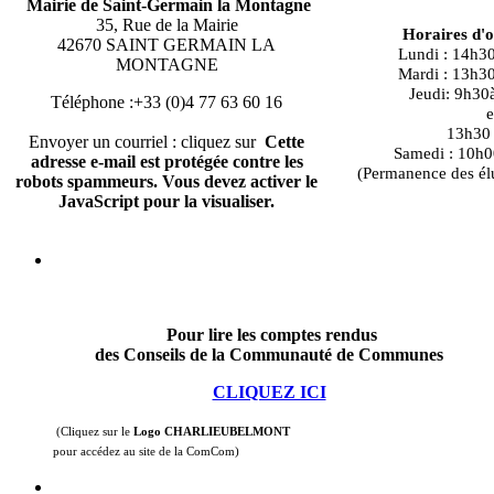
Mairie de Saint-Germain la Montagne
35, Rue de la Mairie
Horaires d'
42670 SAINT GERMAIN LA
Lundi : 14h3
MONTAGNE
Mardi : 13h3
Jeudi: 9h30
Téléphone :+33 (0)4 77 63 60 16
e
13h30 à
Envoyer un courriel : cliquez sur
Cette
Samedi : 10h0
adresse e-mail est protégée contre les
(Permanence des él
robots spammeurs. Vous devez activer le
JavaScript pour la visualiser.
Pour lire les comptes rendus
des Conseils de la Communauté de Communes
CLIQUEZ ICI
(Cliquez sur le
Logo CHARLIEUBELMONT
pour accédez au site de la ComCom)