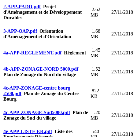
2-APP-PADD.pdf
Projet
2.62
d'Aménagement et de Développement
27/11/2018
MB
Durables
3-APP-OAP.pdf
Orientation
1.68
27/11/2018
d'Aménagement et d'Orientation
MB
1.45
4a-APP-REGLEMENT.pdf
Réglement
27/11/2018
MB
4b-APP-ZONAGE-NORD 5000.pdf
1.52
27/11/2018
Plan de Zonage du Nord du village
MB
4c-APP-ZONAGE-centre bourg
822
2500.pdf
Plan de Zonage du Centre
27/11/2018
KB
Bourg
4c-APP-ZONAGE-Sud5000.pdf
Plan de
1.20
27/11/2018
Zonage du Sud du village
MB
4e-APP-LISTE ER.pdf
Liste des
540
27/11/2018
Emplacements Réservés
KB