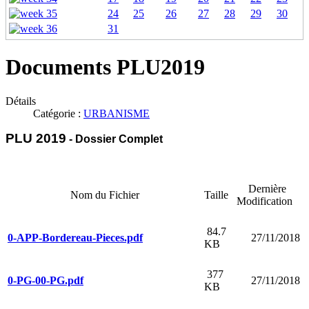
24
25
26
27
28
29
30
31
Documents PLU2019
Détails
Catégorie :
URBANISME
PLU 2019
- Dossier Complet
Dernière
Nom du Fichier
Taille
Modification
84.7
0-APP-Bordereau-Pieces.pdf
27/11/2018
KB
377
0-PG-00-PG.pdf
27/11/2018
KB