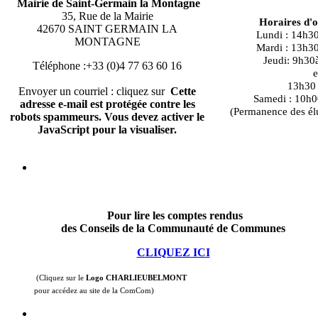
Mairie de Saint-Germain la Montagne
35, Rue de la Mairie
Horaires d'
42670 SAINT GERMAIN LA
Lundi : 14h3
MONTAGNE
Mardi : 13h3
Jeudi: 9h30
Téléphone :+33 (0)4 77 63 60 16
e
13h30 à
Envoyer un courriel : cliquez sur
Cette
Samedi : 10h0
adresse e-mail est protégée contre les
(Permanence des él
robots spammeurs. Vous devez activer le
JavaScript pour la visualiser.
Pour lire les comptes rendus
des Conseils de la Communauté de Communes
CLIQUEZ ICI
(Cliquez sur le
Logo CHARLIEUBELMONT
pour accédez au site de la ComCom)