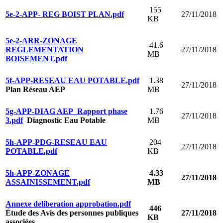
155
5e-2-APP- REG BOIST PLAN.pdf
27/11/2018
KB
5e-2-ARR-ZONAGE
41.6
REGLEMENTATION
27/11/2018
MB
BOISEMENT.pdf
5f-APP-RESEAU EAU POTABLE.pdf
1.38
27/11/2018
Plan Réseau AEP
MB
5g-APP-DIAG AEP_Rapport phase
1.76
27/11/2018
3.pdf
Diagnostic Eau Potable
MB
5h-APP-PDG-RESEAU EAU
204
27/11/2018
POTABLE.pdf
KB
5h-APP-ZONAGE
4.33
27/11/2018
ASSAINISSEMENT.pdf
MB
Annexe deliberation approbation.pdf
446
Étude des Avis des personnes publiques
27/11/2018
KB
associées